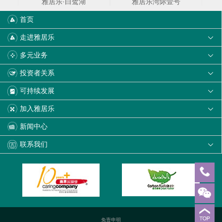
雅居乐·白鹭湖
雅居乐湾际壹号
首页
走进雅居乐

多元业务

投资者关系
北海雅居乐金海湾
畔山中心城

可持续发展

加入雅居乐

新闻中心
联系我们
大理雅美湾
雅居乐星徽城

雅居乐云南原乡
雅居乐雅宸名筑
免责申明