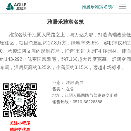
雅居乐雅宸名筑/
雅居乐雅宸名筑
雅宸名筑于江阴人民路之上，与万达为邻，打造高端改善低
密住区，项目总建面约17.8万方，绿地率35.6%，容积率仅约2.
0。承袭江阴文庙的形制布局，打造“五进·九园”礼序园林。建面
约143-292㎡低密国风雅宅，约7.1米起大尺度宽幕，舒阔空间
布局，洋房层高约3.25米，小高层约3.15米，远超市场标准。
业态： 洋房 高层
售卖： 在售
地址：江阴人民西路与普惠路交汇处
销售热线：0510-66228888
关注小程序
购房更优惠