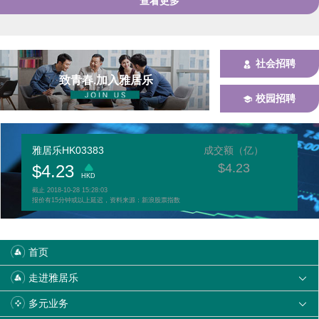
查看更多
社会招聘
致青春.加入雅居乐
校园招聘
雅居乐HK03383
成交额（亿）
$
4.23
$
4.23
HKD
截止
2018-10-28 15:28:03
报价有15分钟或以上延迟，资料来源：新浪股票指数
首页
走进雅居乐

多元业务
