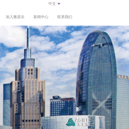
加入雅居乐
新闻中心
联系我们