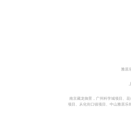
雅居
南京藏龙御景，广州科学城项目、花
项目、从化街口镇项目、中山雅居乐
山秀丽湖项目，