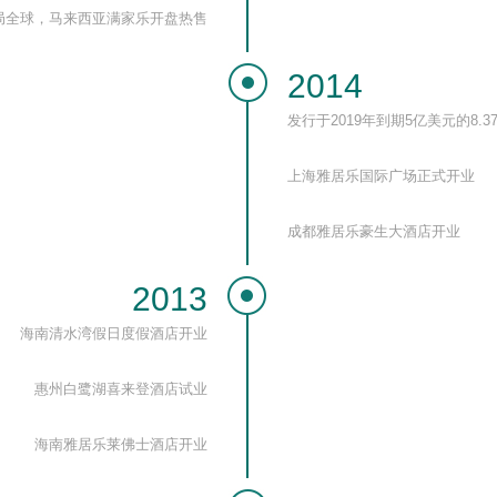
局全球，马来西亚满家乐开盘热售
2014
发行于2019年到期5亿美元的8.3
上海雅居乐国际广场正式开业
成都雅居乐豪生大酒店开业
2013
海南清水湾假日度假酒店开业
惠州白鹭湖喜来登酒店试业
海南雅居乐莱佛士酒店开业