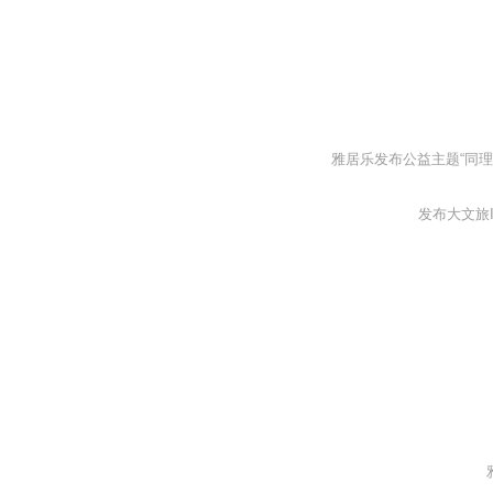
雅居乐发布公益主题“同理
发布大文旅