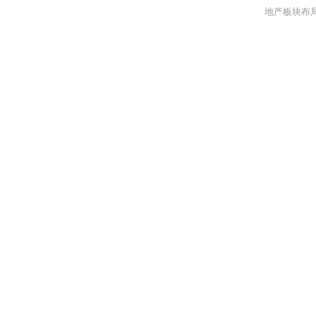
地产板块布