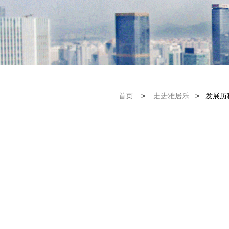
首页
>
走进雅居乐
>
发展历