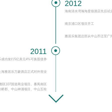
2012
海南清水湾瀚海度假酒店先后试
南京浦口区项目开工
雅居乐集团总部从中山乔迁至广
2011
乐成功发行5亿美元4%可换股债券
上海雅居乐万豪酒店正式对外营业
都区107国道商业项目、番禺南区
剑桥郡、中山神涌项目、中山五桂
佛山禅城区项目等项目相继开工。