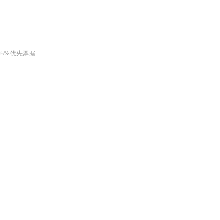
75%优先票据