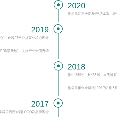
2020
雅居乐发布全新5N产品体系，匠
2019
心”，诠释27年公益事业核心理念
IP“乐活天地”，文旅产业全面升级
2018
雅生活股份（HK3319）在香港
雅居乐预售金额达1026.7亿元
2017
雅居乐启用全新LOGO及品牌理念