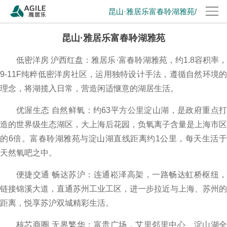
昆山·雅居乐富春聆湖雅苑/
昆山·雅居乐富春聆湖雅苑
低密洋房 沪西红盘：雅居乐·富春聆湖雅苑，约1.8容积率，
9-11F纯粹低密洋房社区，运用独特设计手法，遵循自然环境的
理念，将湖揽入日常，营造闲适惬意的湖居生活。
优渥生态 自然鲜氧：约63平方公里淀山湖，是政府重点打
造的世界级生态湖区，大上海后花园，负氧离子含量是上海市区
的6倍。富春聆湖雅苑与淀山湖直线距离约1公里，每天生活于
天然氧吧之中。
便捷交通 畅达苏沪：连通崧泽高架，一路畅达虹桥枢纽，
链接锦溪大道，直通苏州工业工区，进一步拉近与上海、苏州的
距离，悦享苏沪双城精彩生活。
核芯商圈 无界繁华：富贵广场，艾里邻里中心、淀山湖全