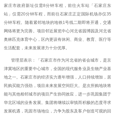
家庄市政府新址仅需
8
分钟车程，前往火车站「石家庄东
站」仅需
20
分钟车程，而前往石家庄正定国际机场亦仅
35
分钟车程。随着紧邻地块的地铁
1
号线二期即将开通，交通
网络将更为完善。项目邻近展览中心河北省园博园及河北省
奥林匹克体育中心，区内更设有休闲、商业、教育、医疗等
生活配套，未来发展潜力十分优厚。
管理层表示：「石家庄市作为河北省的省会城市，是京
津冀地区的重要中心城市，全国的现代服务业及生物产业基
地之一。石家庄市的经济实力逐年增强，人口持续增加，居
民购买能力强劲，项目未来发展空间巨大。是次所购地块将
能与其他相邻城市的项目产生协同效应，进一步巩固集团于
华北区域的业务发展。集团将继续以审慎而积极的态度寻求
发展机遇，巩固市场地位，力争为股东及客户创造可观的回