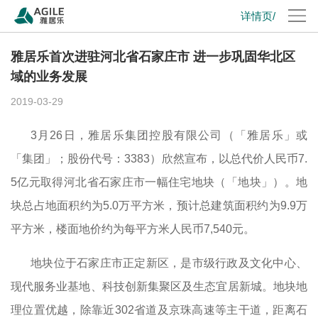
详情页/
雅居乐首次进驻河北省石家庄市 进一步巩固华北区
域的业务发展
2019-03-29
3
月
26
日
，雅居乐集团控股有限公司（「雅居乐」或
「集团」；股份代号：
3383
）欣然宣布，以总代价人民币
7.
5
亿元取得河北省石家庄市一幅住宅地块（「地块」）。地
块总占地面积约为
5.0
万平方米，预计总建筑面积约为
9.9
万
平方米，楼面地价约为每平方米人民币
7,540
元。
地块位于石家庄市正定新区，是市级行政及文化中心、
现代服务业基地、科技创新集聚区及生态宜居新城。地块地
理位置优越，除靠近
302
省道及京珠高速等主干道，距离石