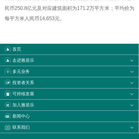
民币
250.8
亿元及对应建筑面积为
171.2
万平方米；平均价为
每平方米人民币
14,653
元。
首页
走进雅居乐

多元业务

投资者关系

可持续发展

加入雅居乐

新闻中心
联系我们
