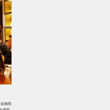
、金融投
仓储面