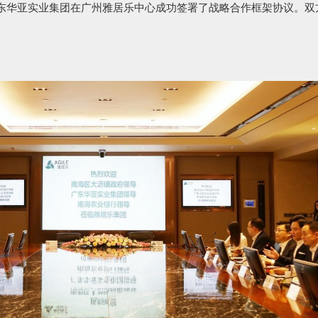
东华亚实业集团在广州雅居乐中心成功签署了战略合作框架协议。双