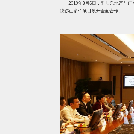
2019
3
6
年
月
日，雅居乐地产与广
绕佛山多个项目展开全面合作。