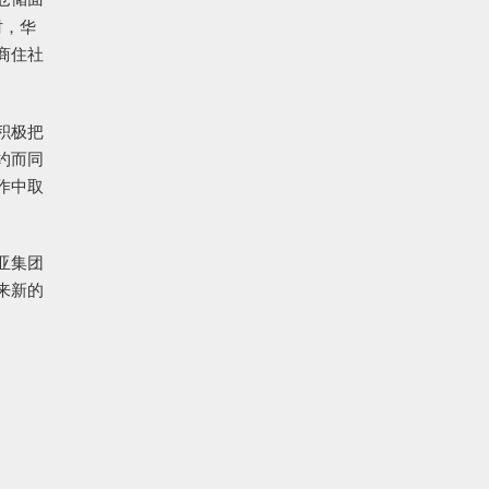
时，华
商住社
积极把
约而同
作中取
亚集团
来新的