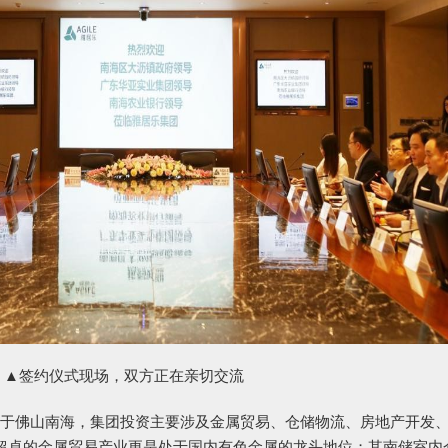
▲签约仪式现场，双方正在亲切交流
于佛山南海，集团投资主要涉及金属贸易、仓储物流、房地产开发
超卓的金属贸易产业更是处于国内有色金属的龙头地位；其南储室内