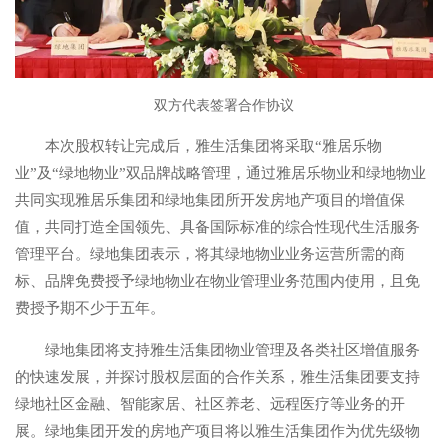
双方代表签署合作协议
本次股权转让完成后，雅生活集团将采取“雅居乐物
业”及“绿地物业”双品牌战略管理，通过雅居乐物业和绿地物业
共同实现雅居乐集团和绿地集团所开发房地产项目的增值保
值，共同打造全国领先、具备国际标准的综合性现代生活服务
管理平台。绿地集团表示，将其绿地物业业务运营所需的商
标、品牌免费授予绿地物业在物业管理业务范围内使用，且免
费授予期不少于五年。
绿地集团将支持雅生活集团物业管理及各类社区增值服务
的快速发展，并探讨股权层面的合作关系，雅生活集团要支持
绿地社区金融、智能家居、社区养老、远程医疗等业务的开
展。绿地集团开发的房地产项目将以雅生活集团作为优先级物