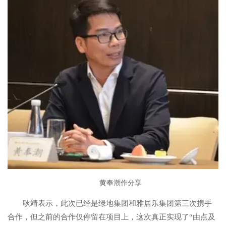
黄奉潮作分享
耿靖表示，此次已经是绿地集团和雅居乐集团第三次携手
合作，但之前的合作仅停留在项目上，这次真正实现了“由点及