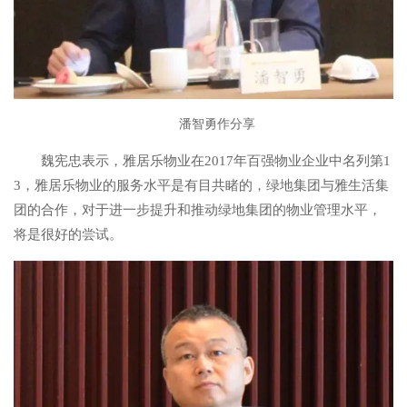
潘智勇作分享
魏宪忠表示，雅居乐物业在2017年百强物业企业中名列第1
3，雅居乐物业的服务水平是有目共睹的，绿地集团与雅生活集
团的合作，对于进一步提升和推动绿地集团的物业管理水平，
将是很好的尝试。