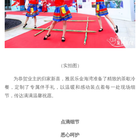
（实拍图）
为恭贺业主的归家新喜，雅居乐金海湾准备了精致的茶歇冷
餐，定制了专属伴手礼，以温暖和感动装点着每一处现场细
节，传达满满温馨祝愿。
点滴细节
悉心呵护