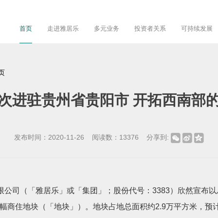
首页
走进雅居乐
多元业务
投资者关系
可持续发展
页
次进驻贵州省贵阳市 开拓西南部
发布时间：
2020-11-26
阅读数：
13376
分享到:
限公司（「雅居乐」或「集团」；股份代号：
3383
）欣然宣布以
幅商住地块（「地块」）。地块占地总面积约
2.9
万平方米，预