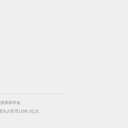
学颁发奖助学金
为人民币1158.2亿元