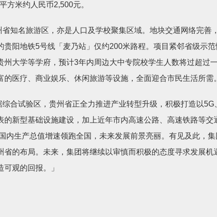
平方米约人民币
2,500
元。
州省知名旅游区，亦是人口及学校聚集区域。地块交通网络完善
的贵阳地铁
5
号线「麦乃站」仅约
200
米路程。项目紧邻省级示范
贵州大学等学府，预计
3
年内周边大中专院校学生人数将过超过
富的医疗、商业娱乐、休闲旅游等设施，全面迎合市民生活所需
据综合试验区，贵州省正全力推进产业转型升级，积极打造以
5G
表的新型基础设施建设，加上近年市内高速公路、高速铁路等交
国内生产总值增速领跑全国，未来发展前景亮丽。有见及此，集
州省的布局。未来，集团将继续以审慎而积极的态度寻求发展机
造可观的回报。」