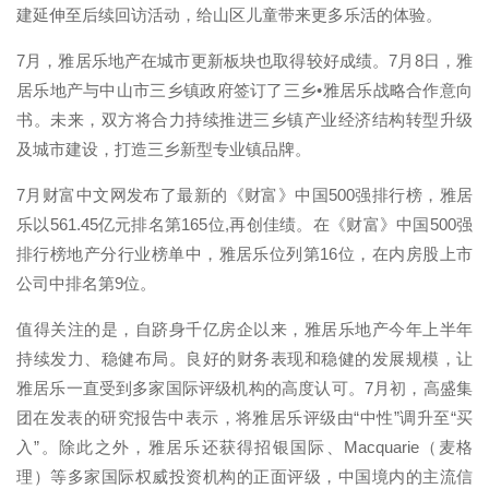
建延伸至后续回访活动，给山区儿童带来更多乐活的体验。
7月，雅居乐地产在城市更新板块也取得较好成绩。7月8日，雅
居乐地产与中山市三乡镇政府签订了三乡•雅居乐战略合作意向
书。未来，双方将合力持续推进三乡镇产业经济结构转型升级
及城市建设，打造三乡新型专业镇品牌。
7月财富中文网发布了最新的《财富》中国500强排行榜，雅居
乐以561.45亿元排名第165位,再创佳绩。在《财富》中国500强
排行榜地产分行业榜单中，雅居乐位列第16位，在内房股上市
公司中排名第9位。
值得关注的是，自跻身千亿房企以来，雅居乐地产今年上半年
持续发力、稳健布局。良好的财务表现和稳健的发展规模，让
雅居乐一直受到多家国际评级机构的高度认可。7月初，高盛集
团在发表的研究报告中表示，将雅居乐评级由“中性”调升至“买
入”。除此之外，雅居乐还获得招银国际、Macquarie（麦格
理）等多家国际权威投资机构的正面评级，中国境内的主流信