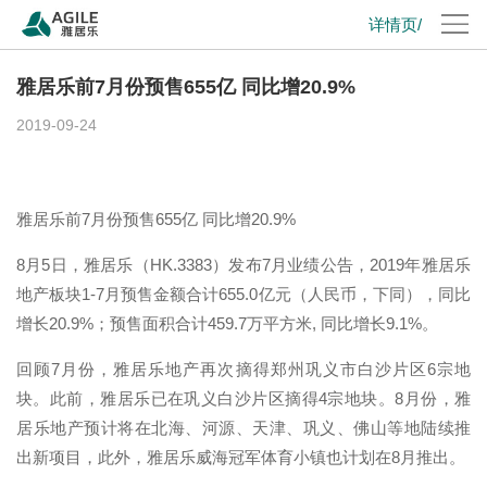
详情页/
雅居乐前7月份预售655亿 同比增20.9%
2019-09-24
雅居乐前7月份预售655亿 同比增20.9%
8月5日，雅居乐（HK.3383）发布7月业绩公告，2019年雅居乐
地产板块1-7月预售金额合计655.0亿元（人民币，下同），同比
增长20.9%；预售面积合计459.7万平方米, 同比增长9.1%。
回顾7月份，雅居乐地产再次摘得郑州巩义市白沙片区6宗地
块。此前，雅居乐已在巩义白沙片区摘得4宗地块。8月份，雅
居乐地产预计将在北海、河源、天津、巩义、佛山等地陆续推
出新项目，此外，雅居乐威海冠军体育小镇也计划在8月推出。