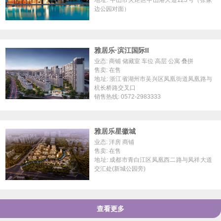
地址: 中山市火炬区中山港大道123号（张家
边公园对面）
雅居乐·滨江国际II
业态: 商铺 储藏室 车位 高层 公寓 叠拼
售卖: 在售
地址: 浙江省湖州市吴兴区凤凰街道凤凰路与
杭长桥路交叉口
销售热线: 0572-2983333
雅居乐星徽城
业态: 洋房 商铺
售卖: 在售
地址: 成都市青白江区凤凰西二路与凤祥大道
交汇处(新城公园旁)
查看更多