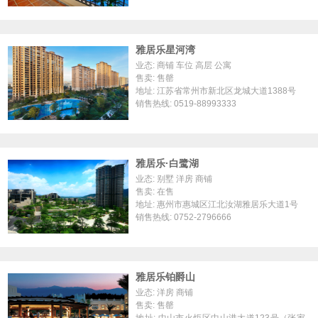
雅居乐星河湾
业态: 商铺 车位 高层 公寓
售卖: 售罄
地址: 江苏省常州市新北区龙城大道1388号
销售热线: 0519-88993333
雅居乐·白鹭湖
业态: 别墅 洋房 商铺
售卖: 在售
地址: 惠州市惠城区江北汝湖雅居乐大道1号
销售热线: 0752-2796666
雅居乐铂爵山
业态: 洋房 商铺
售卖: 售罄