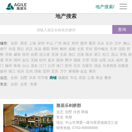
地产搜索/
地产搜索
查询
城市:
全部
西安
上海
深圳
中山
广州
南京
郑州
惠州
重庆
乐从
长沙
汉中
佛山
南宁
许昌
商丘
武汉
灰汤
襄阳
荆州
郴州
成都
太原
开封
晋中榆次
天津
沈阳
邯
郸
济南
威海
徐州
合肥
连云港
芜湖
文昌
海口
北海
陵水
湛江
松江
昆山
常熟
南
通
常州
湖州
金坛
无锡
杭州
嘉兴
版纳
腾冲
瑞丽
大理
河源
汕尾
汕头
福州
厦
门
梅州
珠海
台山
茂名
江门
云浮
海门
苏州
北京
石家庄
清远
马来西亚-吉隆坡
扬州
镇江
绍兴
宝鸡
渭南
昆明
宜宾
万宁
柬埔寨-金边
肇庆
业态:
全部
别墅
洋房
写字楼
商铺
储藏室
车位
高层
公寓
商业
叠拼
售卖:
全部
在售
售罄
雅居乐剑桥郡
业态: 别墅 洋房 商铺
售卖: 售罄
地址: 中山市博爱一路与翠景南路交汇处
销售热线: 0760-89896666