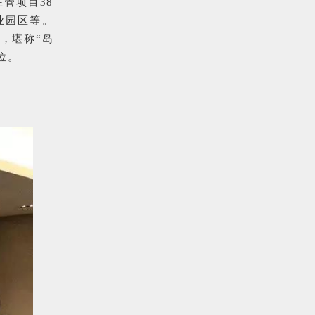
在管项目38
业园区等。
，堪称“岛
位。