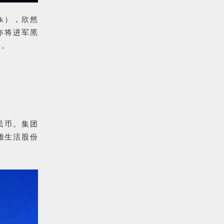
k），欣然
亦将进军黑
议。
人民币。集团
雅生活股份