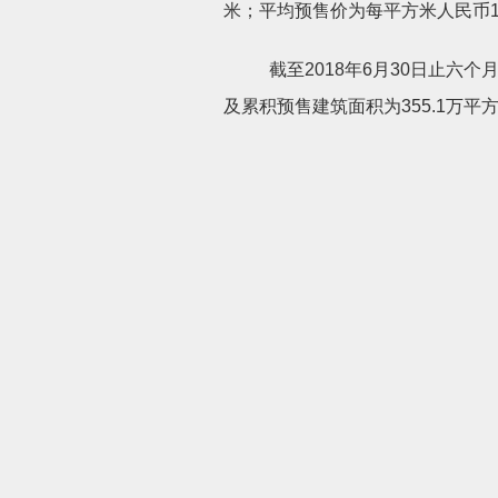
米；平均预售价为每平方米人民币
截至
2018
年
6
月
30
日止六个
及累积预售建筑面积为
355.1
万平