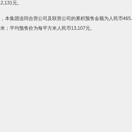
12,131
元。
月，本集团连同合营公司及联营公司的累积预售金额为人民币
465
方米；平均预售价为每平方米人民币
13,107
元。