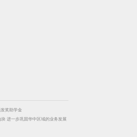
学颁发奖助学金
块 进一步巩固华中区域的业务发展