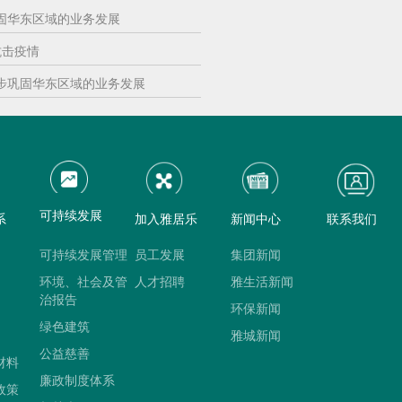
固华东区域的业务发展
抗击疫情
步巩固华东区域的业务发展
可持续发展
系
加入雅居乐
新闻中心
联系我们
可持续发展管理
员工发展
集团新闻
环境、社会及管
人才招聘
雅生活新闻
治报告
环保新闻
绿色建筑
雅城新闻
公益慈善
材料
廉政制度体系
政策