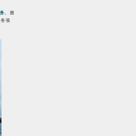
务
。雅
水务项