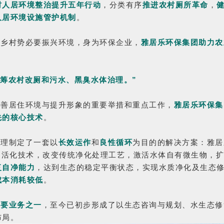
村人居环境整治提升五年行动
，分类有序
推进农村厕所革命
，
人居环境设施管护机制
。
兴乡村势必要振兴环境，身为环保企业，
雅居乐环保集团助力农
统筹农村改厕和污水、
黑臭水体治理。”
改善居住环境与提升形象的重要举措和重点工作，
雅居乐环保集
先的核心技术
。
治理制定了一套以
长效运作
和
良性循环
为目的的解决方案：雅居
物活化技术，改变传统净化处理工艺，激活水体自有微生物，
复自净能力
，达到生态的稳定平衡状态，实现水质净化及生态
成本消耗较低
。
重要业务之一
，至今已初步形成了以生态咨询与规划、水生态修
布局。