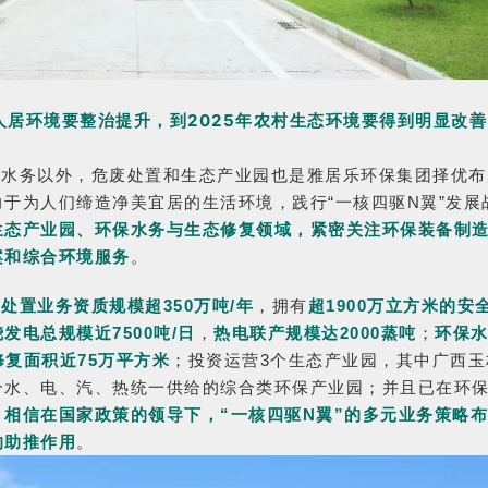
村人居环境要整治提升，
到2025年农村生态环境要得到明显改善
保水务以外，危废处置和生态产业园也是雅居乐环保集团择优布
于为人们缔造净美宜居的生活环境，践行“一核四驱N翼”发展
生态产业园、环保水务与生态修复领域，紧密关注环保装备制
案和综合环境服务
。
处置业务资质规模超350万吨/年
，拥有
超1900万立方米的安
发电总规模近7500吨/日
，
热电联产规模达2000蒸吨
；
环保
修复面积近75万平方米
；投资运营3个生态产业园，其中广西玉
个水、电、汽、热统一供给的综合类环保产业园；并且已在环
。
相信在国家政策的领导下，“一核四驱N翼”的多元业务策略
的助推作用
。