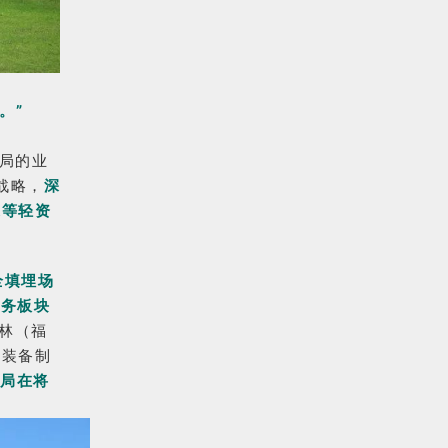
。”
局的业
战略，
深
造等轻资
全填埋场
水务板块
林（福
保装备制
布局在将