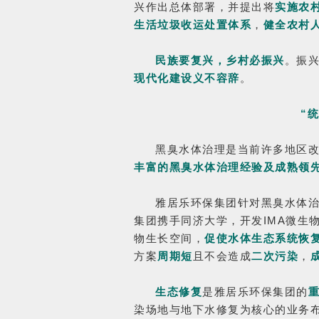
兴作出总体部署，并提出将
实施农
生活垃圾收运处置体系
，
健全农村
民族要复兴，乡村必振兴
。振
现代化建设义不容辞
。
“
黑臭水体治理是当前许多地区
丰富的黑臭水体治理经验及成熟领
雅居乐环保集团针对黑臭水体
集团携手同济大学，开发IMA微生
物生长空间，
促使水体生态系统恢
方案
周期短
且不会造成
二次污染
，
生态修复
是雅居乐环保集团的
染场地与地下水修复为核心的业务